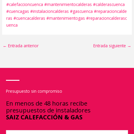
#calefaccioncuenca
#mantenimientocalderas
#calderascuenca
#cuencagas
#instalacioncalderas
#gascuenca
#reparacioncalde
ras
#cuencacalderas
#mantenimientogas
#reparacioncalderasc
uenca
←
Entrada anterior
Entrada siguiente
→
Presupuesto sin compromiso
En menos de 48 horas recibe
presupuestos de instaladores
SAIZ CALEFACCIÓN & GAS