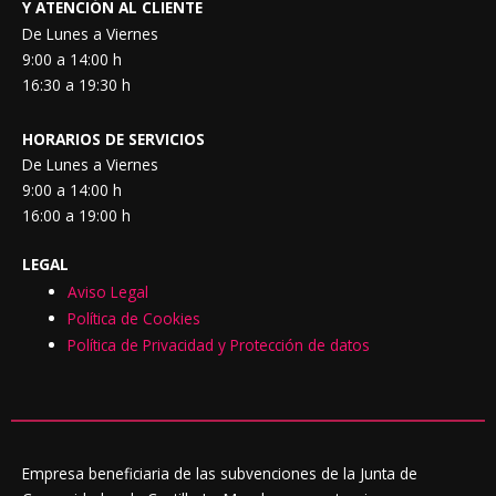
b
a
Y ATENCIÓN AL CLIENTE
o
g
De Lunes a Viernes
9:00 a 14:00 h
o
r
16:30 a 19:30 h
k
a
m
HORARIOS DE SERVICIOS
De Lunes a Viernes
9:00 a 14:00 h
16:00 a 19:00 h
LEGAL
Aviso Legal
Política de Cookies
Política de Privacidad y Protección de datos
Empresa beneficiaria de las subvenciones de la Junta de