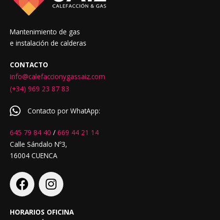
Mantenimiento de gas
e instalación de calderas
CONTACTO
info@calefaccionygassaiz.com
(+34) 969 23 87 83
Contacto por WhatApp:
645 79 84 40
/
669 44 21 14
Calle Sándalo Nº3,
16004 CUENCA
F
I
a
n
c
s
e
t
HORARIOS OFICINA